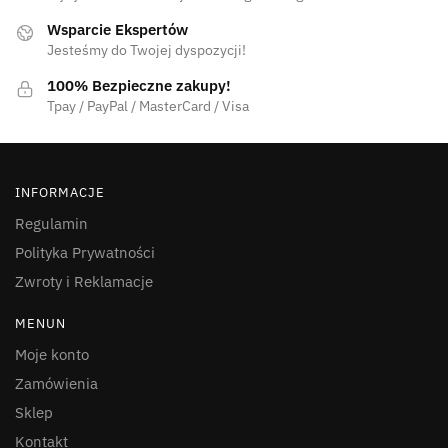
Wsparcie Ekspertów
Jesteśmy do Twojej dyspozycji!
100% Bezpieczne zakupy!
Tpay / PayPal / MasterCard / Visa
INFORMACJE
Regulamin
Polityka Prywatności
Zwroty i Reklamacje
MENUN
Moje konto
Zamówienia
Sklep
Kontakt