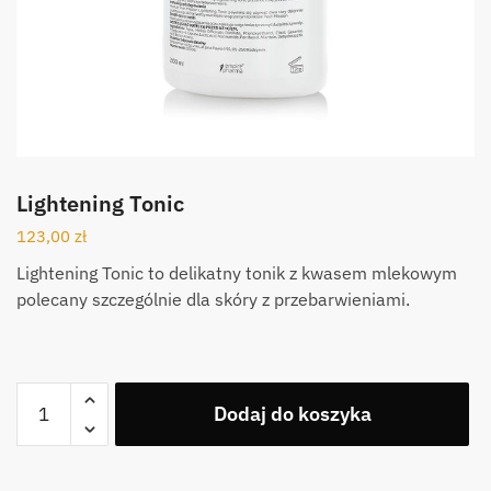
Lightening Tonic
123,00
zł
Lightening Tonic to delikatny tonik z kwasem mlekowym
polecany szczególnie dla skóry z przebarwieniami.
ilość
A
Dodaj do koszyka
Lightening
l
Tonic
t
e