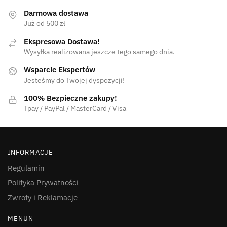
Darmowa dostawa
Już od 500 zł
Ekspresowa Dostawa!
Wysyłka realizowana jeszcze tego samego dnia.
Wsparcie Ekspertów
Jesteśmy do Twojej dyspozycji!
100% Bezpieczne zakupy!
Tpay / PayPal / MasterCard / Visa
INFORMACJE
Regulamin
Polityka Prywatności
Zwroty i Reklamacje
MENUN