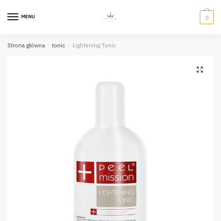
Skip
Skip
to
to
MENU
0
navigation
content
Strona główna
/
tonic
/
Lightening Tonic