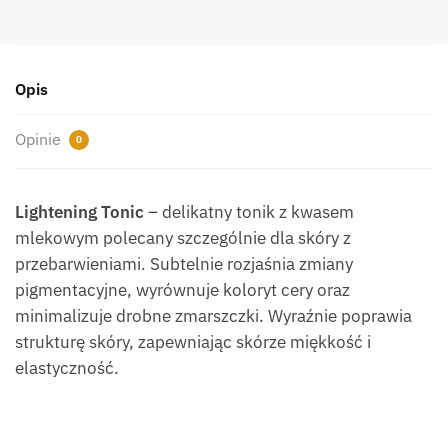
r
n
a
t
Opis
i
v
Opinie
0
e
:
Lightening Tonic
– delikatny tonik z kwasem
mlekowym polecany szczególnie dla skóry z
przebarwieniami. Subtelnie rozjaśnia zmiany
pigmentacyjne, wyrównuje koloryt cery oraz
minimalizuje drobne zmarszczki. Wyraźnie poprawia
strukturę skóry, zapewniając skórze miękkość i
elastyczność.