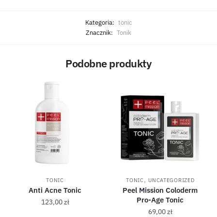
Kategoria:
tonic
Znacznik:
Tonik
Podobne produkty
,
TONIC
TONIC
UNCATEGORIZED
Anti Acne Tonic
Peel Mission Coloderm
Pro-Age Tonic
123,00
zł
69,00
zł